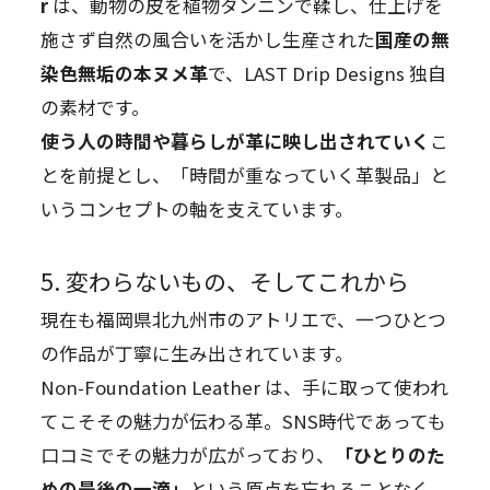
r
は、動物の皮を植物タンニンで鞣し、仕上げを
施さず自然の風合いを活かし生産された
国産の無
染色無垢の本ヌメ革
で、LAST Drip Designs 独自
の素材です。
使う人の時間や暮らしが革に映し出されていく
こ
とを前提とし、「時間が重なっていく革製品」と
いうコンセプトの軸を支えています。
5. 変わらないもの、そしてこれから
現在も福岡県北九州市のアトリエで、一つひとつ
の作品が丁寧に生み出されています。
Non-Foundation Leather は、手に取って使われ
てこそその魅力が伝わる革。SNS時代であっても
口コミでその魅力が広がっており、
「ひとりのた
めの最後の一滴」
という原点を忘れることなく、