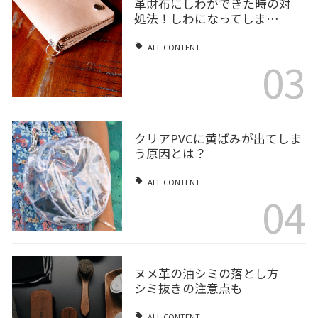
革財布にしわができた時の対
処法！しわになってしま…
ALL CONTENT
03
クリアPVCに黄ばみが出てしま
う原因とは？
ALL CONTENT
04
ヌメ革の油シミの落とし方｜
シミ抜きの注意点も
ALL CONTENT